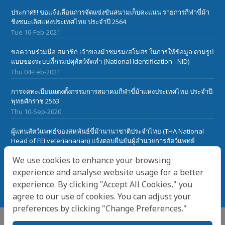
ประกาศ!!! ขอแจ้งเลื่อนการจัดแข่งขันสนามเก็บคะแนน รายการกีฬาขี่ม้า
ชิงชนะเลิศแห่งประเทศไทย ประจำปี 2564
Tue 16-Feb-2021
ขอความร่วมมือ สมาชิก เจ้าของม้าชมรม/สโมสร ในการให้ข้อมูล ตามรูป
แบบของระบบที่กรมปศุสัตว์จัดทำ (National Identification - NID)
Thu 04-Feb-2021
การจดทะเบียนแต่งตั้งกรรมการสมาคมกีฬาขี่ม้าแห่งประเทศไทย ประจำปี
พุทธศักราช 2563
Thu 10-Sep-2020
ผู้แทนสัตว์แพทย์ของสหพันธ์ขี่ม้านานาชาติประจำไทย (THA National
Head of FEI veterianarian) แจ้งตอบยืนยันผู้อำนวยการสัตว์แพทย์
สหพันธ์ขี่ม้านานาชาติ(FEI) เกี๋ยวกับเรื่องโรคระบาดในม้า African Horse
We use cookies to enhance your browsing
Sickness ในประเทศไทย
Sat 28-Mar-2020
experience and analyse website usage for a better
experience. By clicking "Accept All Cookies," you
agree to our use of cookies. You can adjust your
preferences by clicking "Change Preferences."