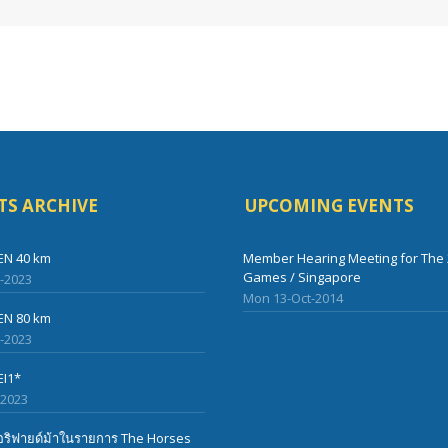
TS ARCHIVE
UPCOMING EVENTS
EN 40 km
Member Hearing Meeting for The 
Games / Singapore
l-2023
Mon 13-Oct-2014
EN 80 km
l-2023
EI1*
-2023
ริฟายด์ม้าในรายการ The Horses