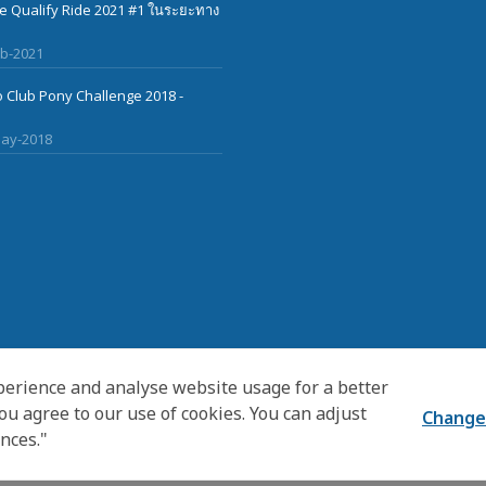
 Qualify Ride 2021 #1 ในระยะทาง
eb-2021
 Club Pony Challenge 2018 -
ay-2018
erience and analyse website usage for a better
you agree to our use of cookies. You can adjust
Change
nces."
TION. ALL RIGHTS RESERVED.