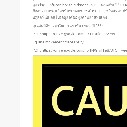
สูงกว่า)1.3 African horse sickness (AHS) (ตรวจด้วยวิธี PCR
ต้องของสมาคมกีฬาขี่ม้าแห่งประเทศไทย (TEF) หรือสหพันธ์ข
ปศุสัตว์ เป็นต้นโปรดดูลิงค์ข้อมูลด้านล่างเพิ่มเติม
คุณสมบัติของม้าในการแข่งขัน ประจำปี 2564
PDF :
https://drive.google.com/…/17OIfk9…/view…
Equine movement traceability
PDF :
https://drive.google.com/…/1NXn7ifTe873TO…/v