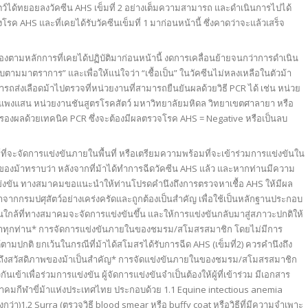
ตว์ได้ทยอยลงวัคซีน AHS เข็มที่ 2 อย่างเต็มความสามารถ และดำเนินการไปได้
โรค AHS และที่เคยได้รับวัคซีนเข็มที่ 1 มาก่อนหน้านี้ ซึ่งคาดว่าจะแล้วเสร็จ
กต้องตามหลักการที่เคยได้ปฏิบัติมาก่อนหน้านี้ งดการเคลื่อนย้ายจนกว่าการดำเนิน
ด้รับตามมาตราการ” และเพื่อให้แน่ใจว่า “เชื้อเป็น” ในวัคซีนไม่หลงเหลือในตัวม้า
รถส่งเลือดม้าไปตรวจที่หน่วยงานที่สามารถยืนยันผลด้วยวิธี PCR ได้ เช่น หน่วย
ำแพงแสน หน่วยงานชันสูตรโรคสัตว์ มหาวิทยาลัยมหิดล วิทยาเขตศาลายา หรือ
บรองผลด้วยเทคนิค PCR ซึ่งจะต้องมีผลตรวจโรค AHS = Negative หรือเป็นลบ
จะจัดการแข่งขันภายในพื้นที่ หรือเตรียมความพร้อมที่จะเข้าร่วมการแข่งขันใน
งม้าทราบว่า หลังจากที่ม้าได้ทำการฉีดวัคซีน AHS แล้ว และหากท่านมีความ
ข่งขัน ทางสมาคมขอแนะนำให้ท่านโปรดคำนึงถึงการตรวจหาเชื้อ AHS ให้มีผล
จากกรมปศุสัตว์อย่างเคร่งครัดและถูกต้องเป็นสำคัญ เพื่อใช้เป็นหลักฐานประกอบ
ที่ทางสมาคมจะจัดการแข่งขันขึ้น และให้การแข่งขันกลับมาสู่สภาวะปกติให้
ีฬาทุกท่าน* การจัดการแข่งขันภายในของชมรม/สโมสรสมาชิก โดยไม่มีการ
ตามปกติ ยกเว้นในกรณีที่ม้าได้สโมสรได้รับการฉีด AHS (เข็มที่2) ควรคำนึงถึง
งถึงสวัสดิภาพของม้าเป็นสำคัญ* การจัดแข่งขันภายในของชมรม/สโมสรสมาชิก
เข้าเพื่อร่วมการแข่งขัน ผู้จัดการแข่งขันจำเป็นต้องให้ผู้ที่เข้าร่วม มีเอกสาร
าคมกีฬาขี่ม้าแห่งประเทศไทย ประกอบด้วย 1.1 Equine intectious anemia
ูงกว่า)1.2 Surra (ตรวจวิธี blood smear หรือ buffy coat หรือวิธีที่มีความจำเพาะ