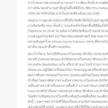
จากไม่พบการตายของม้ามานานกว่า 9 เดือน อีกทั้ง ทางปศุสั
กว่า 80% ของจำนวนม้าที่อยู่ในพื้นที่ที่มีประวัติการระบาดของ
100% อย่างเรียบร้อย ภายในปลายเดือนมิถุนายน 2564
เน้นยำ!! การดูแลม้าหลังจากที่ได้รับวัคซีนให้เป็นไปอย่างถู
การฉีดวัคซีน AHS เข็มที่ 2 “จนแล้วเสร็จในทุกพื้นที่ที่ต้องไ
(โดยประมาณ 30-45 วัน หลังจากได้รับวัคซีน) เจ้าของม้าสามา
งานชันสูตรโรคสัตว์ มหาวิทยาลัยเกษตรศาสตร์ วิทยาเขต ก
หน่วยชันสูตรโรค African Horse Sickness (AHS) ที่ตรวจรั
เท่านั้น ก่อนเข้าพื้นที่การแข่งขัน
อย่างไรก็ตาม ในกรณีที่ชมรม/สโมสรสมาชิกมีความประสงค์ที่
ปลายปี 2564 สมาคมขอแจ้งให้ชมรม/สโมสรสมาชิกและเจ้าขอ
ประสงค์จะจัดแข่งขันภายใน หรือนำม้าออกไปเข้าร่วมการแ
เป็นลบ และปฏิบัติตามขั้นตอนในการขออนุญาตเคลื่อนย้ายม้า
ต่อการคืนสภาพปลอดโรค AHS ของประเทศไทยในอนาคตอันใกล้
เร็วที่สุด โดยอาศัยความร่วมมือจากชมรม/สโมสรและนักก
เคลื่อนย้ายม้าเข้าหรือออกจากพื้นที่ สามารถดำเนินการจัดได้
ระยะเวลาพักม้าที่เหมาะสมก่อนนำกลับมาฝึกซ้อม และคำนึ
โดยมีการเชิญชมรม/สโมสรอื่นๆที่อยู่ในเขตพื้นที่สถานะเดียวกัน
ดังนี้ 1. ผลการตรวจโรคที่ให้ผลเป็นลบ ตามข้อกำหนดของสม
(ตรวจด้วยวิธี AGRD; coggin’s test หรือวิธีที่มีความจำเพาะส