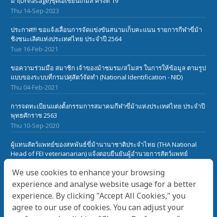
ม้า(Dreasage)ชุดเอเชี่ยนเกมส์ ครั้งที่ 19
Thu 14-Sep-2023
ประกาศ!!! ขอแจ้งเลื่อนการจัดแข่งขันสนามเก็บคะแนน รายการกีฬาขี่ม้า
ชิงชนะเลิศแห่งประเทศไทย ประจำปี 2564
Tue 16-Feb-2021
ขอความร่วมมือ สมาชิก เจ้าของม้าชมรม/สโมสร ในการให้ข้อมูล ตามรูป
แบบของระบบที่กรมปศุสัตว์จัดทำ (National Identification - NID)
Thu 04-Feb-2021
การจดทะเบียนแต่งตั้งกรรมการสมาคมกีฬาขี่ม้าแห่งประเทศไทย ประจำปี
พุทธศักราช 2563
Thu 10-Sep-2020
ผู้แทนสัตว์แพทย์ของสหพันธ์ขี่ม้านานาชาติประจำไทย (THA National
Head of FEI veterianarian) แจ้งตอบยืนยันผู้อำนวยการสัตว์แพทย์
สหพันธ์ขี่ม้านานาชาติ(FEI) เกี๋ยวกับเรื่องโรคระบาดในม้า African Horse
We use cookies to enhance your browsing
Sickness ในประเทศไทย
Sat 28-Mar-2020
experience and analyse website usage for a better
experience. By clicking "Accept All Cookies," you
agree to our use of cookies. You can adjust your