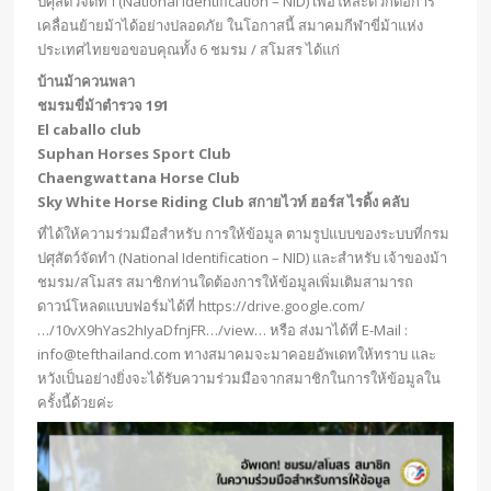
ปศุสัตว์จัดทำ (National Identification – NID) เพื่อให้สะดวกต่อการ
เคลื่อนย้ายม้าได้อย่างปลอดภัย ในโอกาสนี้ สมาคมกีฬาขี่ม้าแห่ง
ประเทศไทยขอขอบคุณทั้ง 6 ชมรม / สโมสร ได้แก่
บ้านม้าควนพลา
ชมรมขี่ม้าตำรวจ 191
El caballo club
Suphan Horses Sport Club
Chaengwattana Horse Club
Sky White Horse Riding Club สกายไวท์ ฮอร์ส ไรดิ้ง คลับ
ที่ได้ให้ความร่วมมือสำหรับ การให้ข้อมูล ตามรูปแบบของระบบที่กรม
ปศุสัตว์จัดทำ (National Identification – NID) และสำหรับ เจ้าของม้า
ชมรม/สโมสร สมาชิกท่านใดต้องการให้ข้อมูลเพิ่มเติมสามารถ
ดาวน์โหลดแบบฟอร์มได้ที่
https://drive.google.com/
…/10vX9hYas2hIyaDfnjFR…/view
… หรือ ส่งมาได้ที่ E-Mail :
info@tefthailand.com
ทางสมาคมจะมาคอยอัพเดทให้ทราบ และ
หวังเป็นอย่างยิ่งจะได้รับความร่วมมือจากสมาชิกในการให้ข้อมูลใน
ครั้งนี้ด้วยค่ะ