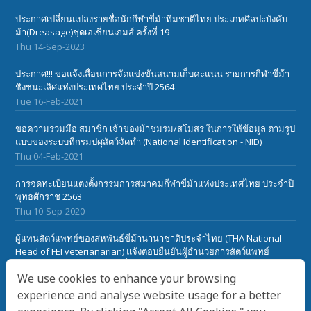
ประกาศเปลี่ยนแปลงรายชื่อนักกีฬาขี่ม้าทีมชาติไทย ประเภทศิลปะบังคับ
ม้า(Dreasage)ชุดเอเชี่ยนเกมส์ ครั้งที่ 19
Thu 14-Sep-2023
ประกาศ!!! ขอแจ้งเลื่อนการจัดแข่งขันสนามเก็บคะแนน รายการกีฬาขี่ม้า
ชิงชนะเลิศแห่งประเทศไทย ประจำปี 2564
Tue 16-Feb-2021
ขอความร่วมมือ สมาชิก เจ้าของม้าชมรม/สโมสร ในการให้ข้อมูล ตามรูป
แบบของระบบที่กรมปศุสัตว์จัดทำ (National Identification - NID)
Thu 04-Feb-2021
การจดทะเบียนแต่งตั้งกรรมการสมาคมกีฬาขี่ม้าแห่งประเทศไทย ประจำปี
พุทธศักราช 2563
Thu 10-Sep-2020
ผู้แทนสัตว์แพทย์ของสหพันธ์ขี่ม้านานาชาติประจำไทย (THA National
Head of FEI veterianarian) แจ้งตอบยืนยันผู้อำนวยการสัตว์แพทย์
สหพันธ์ขี่ม้านานาชาติ(FEI) เกี๋ยวกับเรื่องโรคระบาดในม้า African Horse
We use cookies to enhance your browsing
Sickness ในประเทศไทย
Sat 28-Mar-2020
experience and analyse website usage for a better