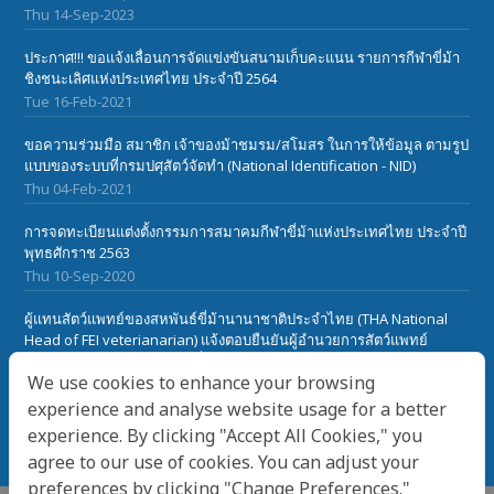
Thu 14-Sep-2023
ประกาศ!!! ขอแจ้งเลื่อนการจัดแข่งขันสนามเก็บคะแนน รายการกีฬาขี่ม้า
ชิงชนะเลิศแห่งประเทศไทย ประจำปี 2564
Tue 16-Feb-2021
ขอความร่วมมือ สมาชิก เจ้าของม้าชมรม/สโมสร ในการให้ข้อมูล ตามรูป
แบบของระบบที่กรมปศุสัตว์จัดทำ (National Identification - NID)
Thu 04-Feb-2021
การจดทะเบียนแต่งตั้งกรรมการสมาคมกีฬาขี่ม้าแห่งประเทศไทย ประจำปี
พุทธศักราช 2563
Thu 10-Sep-2020
ผู้แทนสัตว์แพทย์ของสหพันธ์ขี่ม้านานาชาติประจำไทย (THA National
Head of FEI veterianarian) แจ้งตอบยืนยันผู้อำนวยการสัตว์แพทย์
สหพันธ์ขี่ม้านานาชาติ(FEI) เกี๋ยวกับเรื่องโรคระบาดในม้า African Horse
We use cookies to enhance your browsing
Sickness ในประเทศไทย
Sat 28-Mar-2020
experience and analyse website usage for a better
experience. By clicking "Accept All Cookies," you
agree to our use of cookies. You can adjust your
preferences by clicking "Change Preferences."