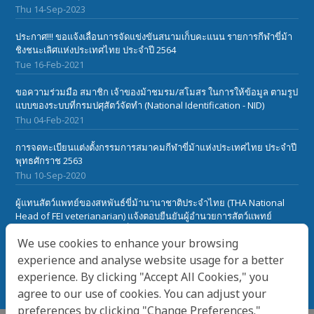
Thu 14-Sep-2023
ประกาศ!!! ขอแจ้งเลื่อนการจัดแข่งขันสนามเก็บคะแนน รายการกีฬาขี่ม้า
ชิงชนะเลิศแห่งประเทศไทย ประจำปี 2564
Tue 16-Feb-2021
ขอความร่วมมือ สมาชิก เจ้าของม้าชมรม/สโมสร ในการให้ข้อมูล ตามรูป
แบบของระบบที่กรมปศุสัตว์จัดทำ (National Identification - NID)
Thu 04-Feb-2021
การจดทะเบียนแต่งตั้งกรรมการสมาคมกีฬาขี่ม้าแห่งประเทศไทย ประจำปี
พุทธศักราช 2563
Thu 10-Sep-2020
ผู้แทนสัตว์แพทย์ของสหพันธ์ขี่ม้านานาชาติประจำไทย (THA National
Head of FEI veterianarian) แจ้งตอบยืนยันผู้อำนวยการสัตว์แพทย์
สหพันธ์ขี่ม้านานาชาติ(FEI) เกี๋ยวกับเรื่องโรคระบาดในม้า African Horse
We use cookies to enhance your browsing
Sickness ในประเทศไทย
Sat 28-Mar-2020
experience and analyse website usage for a better
experience. By clicking "Accept All Cookies," you
agree to our use of cookies. You can adjust your
preferences by clicking "Change Preferences."