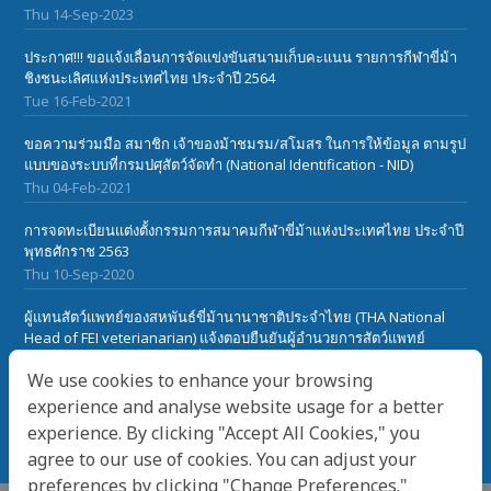
Thu 14-Sep-2023
ประกาศ!!! ขอแจ้งเลื่อนการจัดแข่งขันสนามเก็บคะแนน รายการกีฬาขี่ม้า
ชิงชนะเลิศแห่งประเทศไทย ประจำปี 2564
Tue 16-Feb-2021
ขอความร่วมมือ สมาชิก เจ้าของม้าชมรม/สโมสร ในการให้ข้อมูล ตามรูป
แบบของระบบที่กรมปศุสัตว์จัดทำ (National Identification - NID)
Thu 04-Feb-2021
การจดทะเบียนแต่งตั้งกรรมการสมาคมกีฬาขี่ม้าแห่งประเทศไทย ประจำปี
พุทธศักราช 2563
Thu 10-Sep-2020
ผู้แทนสัตว์แพทย์ของสหพันธ์ขี่ม้านานาชาติประจำไทย (THA National
Head of FEI veterianarian) แจ้งตอบยืนยันผู้อำนวยการสัตว์แพทย์
สหพันธ์ขี่ม้านานาชาติ(FEI) เกี๋ยวกับเรื่องโรคระบาดในม้า African Horse
We use cookies to enhance your browsing
Sickness ในประเทศไทย
Sat 28-Mar-2020
experience and analyse website usage for a better
experience. By clicking "Accept All Cookies," you
agree to our use of cookies. You can adjust your
preferences by clicking "Change Preferences."