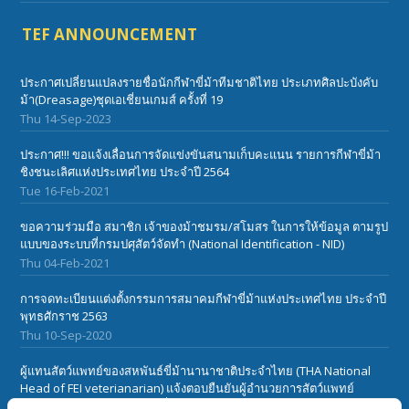
TEF ANNOUNCEMENT
ประกาศเปลี่ยนแปลงรายชื่อนักกีฬาขี่ม้าทีมชาติไทย ประเภทศิลปะบังคับ
ม้า(Dreasage)ชุดเอเชี่ยนเกมส์ ครั้งที่ 19
Thu 14-Sep-2023
ประกาศ!!! ขอแจ้งเลื่อนการจัดแข่งขันสนามเก็บคะแนน รายการกีฬาขี่ม้า
ชิงชนะเลิศแห่งประเทศไทย ประจำปี 2564
Tue 16-Feb-2021
ขอความร่วมมือ สมาชิก เจ้าของม้าชมรม/สโมสร ในการให้ข้อมูล ตามรูป
แบบของระบบที่กรมปศุสัตว์จัดทำ (National Identification - NID)
Thu 04-Feb-2021
การจดทะเบียนแต่งตั้งกรรมการสมาคมกีฬาขี่ม้าแห่งประเทศไทย ประจำปี
พุทธศักราช 2563
Thu 10-Sep-2020
ผู้แทนสัตว์แพทย์ของสหพันธ์ขี่ม้านานาชาติประจำไทย (THA National
Head of FEI veterianarian) แจ้งตอบยืนยันผู้อำนวยการสัตว์แพทย์
สหพันธ์ขี่ม้านานาชาติ(FEI) เกี๋ยวกับเรื่องโรคระบาดในม้า African Horse