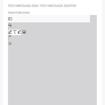
TEST DRESSAGE 2020 :
TEST DRESSAGE 2020 PDF
View Fullscreen
Skip
to
PDF
content