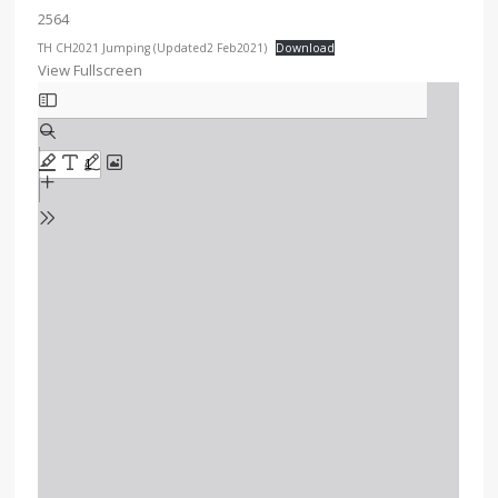
2564
TH CH2021 Jumping (Updated2 Feb2021)
Download
View Fullscreen
Skip
to
PDF
content