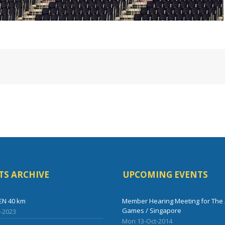
TS ARCHIVE
UPCOMING EVENTS
EN 40 km
Member Hearing Meeting for The 
Games / Singapore
l-2023
Mon 13-Oct-2014