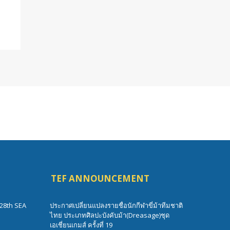
TEF ANNOUNCEMENT
28th SEA
ประกาศเปลี่ยนแปลงรายชื่อนักกีฬาขี่ม้าทีมชาติ
ไทย ประเภทศิลปะบังคับม้า(Dreasage)ชุด
เอเชี่ยนเกมส์ ครั้งที่ 19