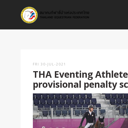
FRI 30-JUL-2021
THA Eventing Athlete
provisional penalty s