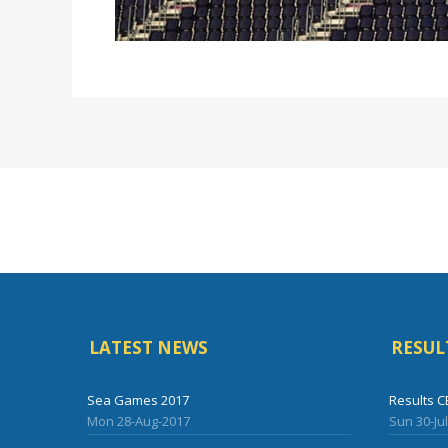
LATEST NEWS
RESUL
Sea Games 2017
Results C
Mon 28-Aug-2017
Sun 30-Ju