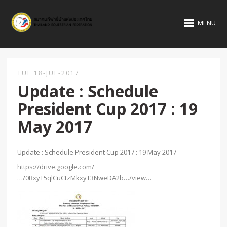
MENU
TUE 18-JUL-2017
Update : Schedule
President Cup 2017 : 19
May 2017
Update : Schedule President Cup 2017 : 19 May 2017
https://drive.google.com/
…/0BxyT5qlCuCtzMkxyT3NweDA2b…/view…