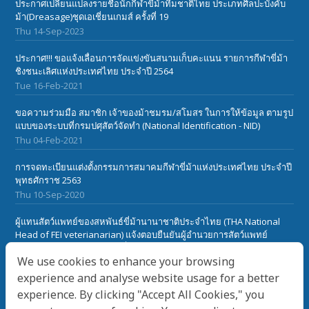
ประกาศเปลี่ยนแปลงรายชื่อนักกีฬาขี่ม้าทีมชาติไทย ประเภทศิลปะบังคับ
ม้า(Dreasage)ชุดเอเชี่ยนเกมส์ ครั้งที่ 19
Thu 14-Sep-2023
ประกาศ!!! ขอแจ้งเลื่อนการจัดแข่งขันสนามเก็บคะแนน รายการกีฬาขี่ม้า
ชิงชนะเลิศแห่งประเทศไทย ประจำปี 2564
Tue 16-Feb-2021
ขอความร่วมมือ สมาชิก เจ้าของม้าชมรม/สโมสร ในการให้ข้อมูล ตามรูป
แบบของระบบที่กรมปศุสัตว์จัดทำ (National Identification - NID)
Thu 04-Feb-2021
การจดทะเบียนแต่งตั้งกรรมการสมาคมกีฬาขี่ม้าแห่งประเทศไทย ประจำปี
พุทธศักราช 2563
Thu 10-Sep-2020
ผู้แทนสัตว์แพทย์ของสหพันธ์ขี่ม้านานาชาติประจำไทย (THA National
Head of FEI veterianarian) แจ้งตอบยืนยันผู้อำนวยการสัตว์แพทย์
สหพันธ์ขี่ม้านานาชาติ(FEI) เกี๋ยวกับเรื่องโรคระบาดในม้า African Horse
We use cookies to enhance your browsing
Sickness ในประเทศไทย
Sat 28-Mar-2020
experience and analyse website usage for a better
experience. By clicking "Accept All Cookies," you